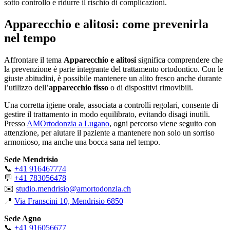
sotto controllo e ridurre il rischio di complicazioni.
Apparecchio e alitosi: come prevenirla
nel tempo
Affrontare il tema
Apparecchio e alitosi
significa comprendere che
la prevenzione è parte integrante del trattamento ortodontico. Con le
giuste abitudini, è possibile mantenere un alito fresco anche durante
l’utilizzo dell’
apparecchio fisso
o di dispositivi rimovibili.
Una corretta igiene orale, associata a controlli regolari, consente di
gestire il trattamento in modo equilibrato, evitando disagi inutili.
Presso
AMOrtodonzia a Lugano
, ogni percorso viene seguito con
attenzione, per aiutare il paziente a mantenere non solo un sorriso
armonioso, ma anche una bocca sana nel tempo.
Sede Mendrisio
📞
+41 916467774
💬
+41 783056478
✉️
studio.mendrisio@amortodonzia.ch
📍
Via Franscini 10, Mendrisio 6850
Sede Agno
📞
+41 916056677