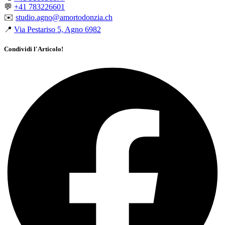
💬
+41 783226601
✉️
studio.agno@amortodonzia.ch
📍
Via Pestariso 5, Agno 6982
Condividi l'Articolo!