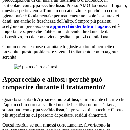
preoccupazioni di chi inizia un trattamento ortodontico, in
particolare con
apparecchio fisso
. Presso AMOrtodonzia a Lugano,
questo aspetto viene affrontato con attenzione, perché una corretta
igiene orale è fondamentale per mantenere non solo la salute dei
denti, ma anche la freschezza dell’alito. Sempre più pazienti
scelgono un percorso con
apparecchio dentale a Lugano
, ed è
importante sapere che l’alitosi non dipende direttamente dal
dispositivo, ma da come viene gestita la pulizia quotidiana.
Comprendere le cause e adottare le giuste abitudini permette di
prevenire questo problema e vivere il trattamento con maggiore
serenità.
Apparecchio e alitosi: perché può
comparire durante il trattamento?
Quando si parla di
Apparecchio e alitosi
, è importante chiarire che
l’apparecchio non causa direttamente il cattivo odore. Tuttavia,
soprattutto con
apparecchio fisso
, la presenza di attacchi e fili crea
più superfici su cui possono depositarsi residui alimentari.
Questi residui, se non rimossi correttamente, favoriscono la