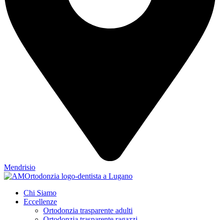
Mendrisio
Chi Siamo
Eccellenze
Ortodonzia trasparente adulti
Ortodonzia trasparente ragazzi